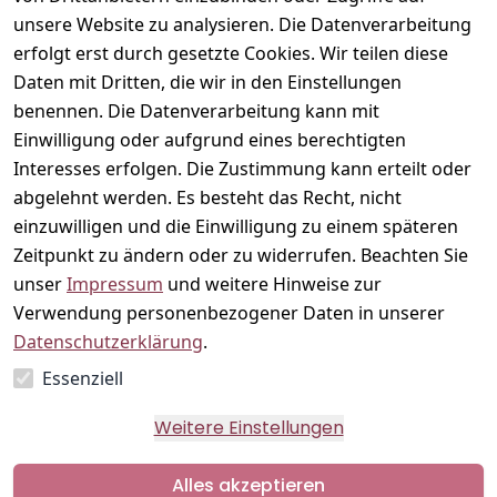
echt
unsere Website zu analysieren. Die Datenverarbeitung
Stillmode, 
die vom 
erfolgt erst durch gesetzte Cookies. Wir teilen diese
ersten 
Daten mit Dritten, die wir in den Einstellungen
Bäuchlein 
benennen. Die Datenverarbeitung kann mit
bis in die 
Einwilligung oder aufgrund eines berechtigten
Stillzeit 
Interesses erfolgen. Die Zustimmung kann erteilt oder
mitwächst.
abgelehnt werden. Es besteht das Recht, nicht
einzuwilligen und die Einwilligung zu einem späteren
Folge
Zeitpunkt zu ändern oder zu widerrufen. Beachten Sie
uns
unser
Impressum
und weitere Hinweise zur
Facebook
Verwendung personenbezogener Daten in unserer
Instagram
Datenschutzerklärung
.
Essenziell
Vertrag
Weitere Einstellungen
widerrufen
Alles akzeptieren