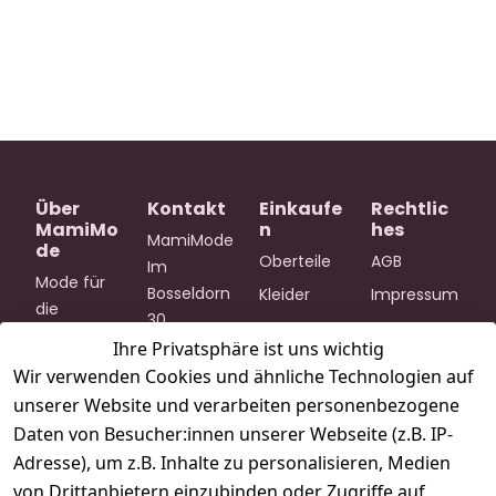
Über
Kontakt
Einkaufe
Rechtlic
MamiMo
n
hes
MamiMode
de
Oberteile
AGB
Im 
Mode für 
Bosseldorn 
Kleider
Impressum
die 
30
Hosen & 
Datenschu
schönste 
69126 
Ihre Privatsphäre ist uns wichtig
Röcke
tzerklärung
Zeit deines 
Heidelberg
Wir verwenden Cookies und ähnliche Technologien auf
Lebens – 
Stillmode
Barrierefrei
unserer Website und verarbeiten personenbezogene
service@m
durchdach
heitserklär
Lingerie
Daten von Besucher:innen unserer Webseite (z.B. IP-
amimode.
te 
ung
Zubehör
de
Adresse), um z.B. Inhalte zu personalisieren, Medien
Umstands- 
Widerrufsr
von Drittanbietern einzubinden oder Zugriffe auf
& 