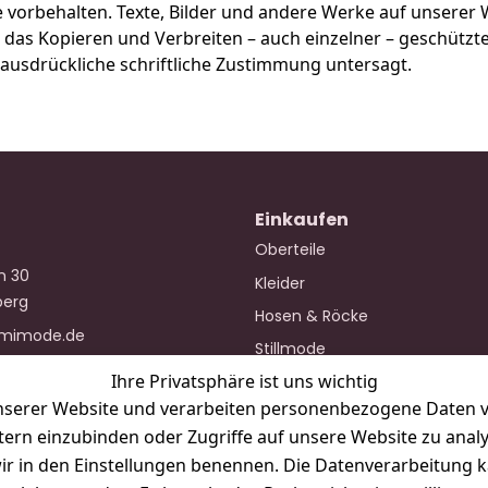
e vorbehalten. Texte, Bilder und andere Werke auf unserer
as Kopieren und Verbreiten – auch einzelner – geschützter
usdrückliche schriftliche Zustimmung untersagt.
Einkaufen
Oberteile
n 30
Kleider
berg
Hosen & Röcke
mimode.de
Stillmode
Ihre Privatsphäre ist uns wichtig
Lingerie
serer Website und verarbeiten personenbezogene Daten vo
Zubehör
etern einzubinden oder Zugriffe auf unsere Website zu anal
e wir in den Einstellungen benennen. Die Datenverarbeitung 