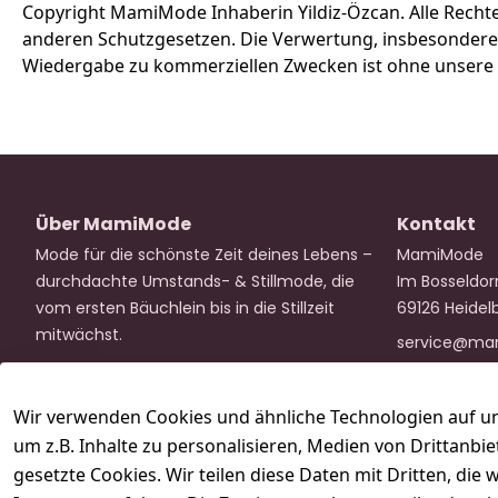
Copyright MamiMode Inhaberin Yildiz-Özcan. Alle Recht
anderen Schutzgesetzen. Die Verwertung, insbesondere d
Wiedergabe zu kommerziellen Zwecken ist ohne unsere a
Über MamiMode
Kontakt
Mode für die schönste Zeit deines Lebens – 
MamiMode
durchdachte Umstands- & Stillmode, die 
Im Bosseldor
vom ersten Bäuchlein bis in die Stillzeit 
69126 Heidel
mitwächst.
service@ma
Wir verwenden Cookies und ähnliche Technologien auf un
um z.B. Inhalte zu personalisieren, Medien von Drittanbi
gesetzte Cookies. Wir teilen diese Daten mit Dritten, di
Folge uns