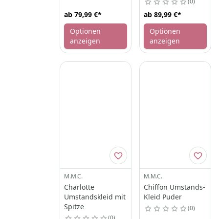
0
ab
79,99 €
*
ab
89,99 €
*
Optionen
Optionen
anzeigen
anzeigen
M.M.C.
M.M.C.
Charlotte
Chiffon Umstands-
Umstandskleid mit
Kleid Puder
Spitze
0
0