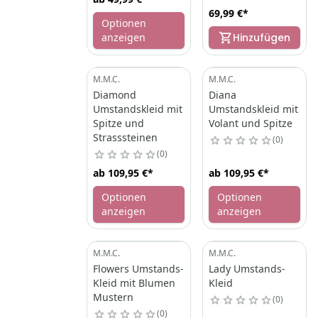
69,99 €
*
Optionen
anzeigen
Hinzufügen
M.M.C.
M.M.C.
Diamond
Diana
Umstandskleid mit
Umstandskleid mit
Spitze und
Volant und Spitze
Strasssteinen
0
0
ab
109,95 €
*
ab
109,95 €
*
Optionen
Optionen
anzeigen
anzeigen
M.M.C.
M.M.C.
Flowers Umstands-
Lady Umstands-
Kleid mit Blumen
Kleid
Mustern
0
0