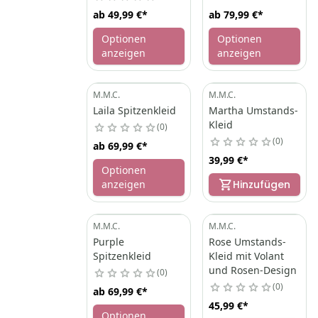
ab
49,99 €
*
ab
79,99 €
*
Optionen
Optionen
anzeigen
anzeigen
M.M.C.
M.M.C.
Laila Spitzenkleid
Martha Umstands-
Kleid
0
0
ab
69,99 €
*
39,99 €
*
Optionen
anzeigen
Hinzufügen
M.M.C.
M.M.C.
Purple
Rose Umstands-
Spitzenkleid
Kleid mit Volant
und Rosen-Design
0
0
ab
69,99 €
*
45,99 €
*
Optionen