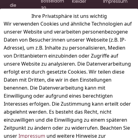
Bosseldorn 
Kleider
Impressum
die 
30
Hosen & 
Datenschu
schönste 
69126 
Ihre Privatsphäre ist uns wichtig
Röcke
tzerklärung
Zeit deines 
Heidelberg
Wir verwenden Cookies und ähnliche Technologien auf
Lebens – 
Stillmode
Barrierefrei
unserer Website und verarbeiten personenbezogene
service@m
durchdach
heitserklär
Lingerie
Daten von Besucher:innen unserer Webseite (z.B. IP-
amimode.
te 
ung
Zubehör
de
Adresse), um z.B. Inhalte zu personalisieren, Medien
Umstands- 
Widerrufsr
von Drittanbietern einzubinden oder Zugriffe auf
& 
echt
unsere Website zu analysieren. Die Datenverarbeitung
Stillmode, 
erfolgt erst durch gesetzte Cookies. Wir teilen diese
die vom 
ersten 
Daten mit Dritten, die wir in den Einstellungen
Bäuchlein 
benennen. Die Datenverarbeitung kann mit
bis in die 
Einwilligung oder aufgrund eines berechtigten
Stillzeit 
Interesses erfolgen. Die Zustimmung kann erteilt oder
mitwächst.
abgelehnt werden. Es besteht das Recht, nicht
einzuwilligen und die Einwilligung zu einem späteren
Folge
Zeitpunkt zu ändern oder zu widerrufen. Beachten Sie
uns
unser
Impressum
und weitere Hinweise zur