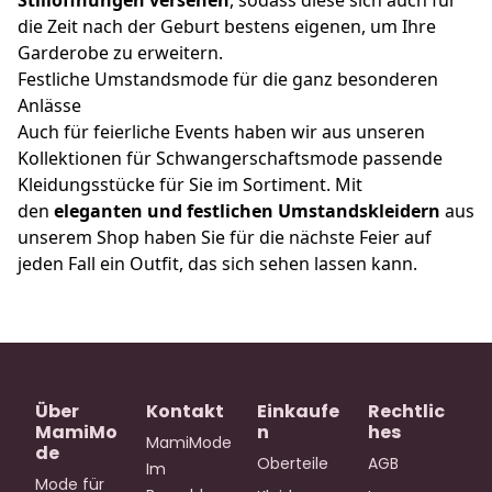
Stillöffnungen versehen
, sodass diese sich auch für
die Zeit nach der Geburt bestens eigenen, um Ihre
Garderobe zu erweitern.
Festliche Umstandsmode für die ganz besonderen
Anlässe
Auch für feierliche Events haben wir aus unseren
Kollektionen für Schwangerschaftsmode passende
Kleidungsstücke für Sie im Sortiment. Mit
den
eleganten und festlichen Umstandskleidern
aus
unserem Shop haben Sie für die nächste Feier auf
jeden Fall ein Outfit, das sich sehen lassen kann.
Über
Kontakt
Einkaufe
Rechtlic
MamiMo
n
hes
MamiMode
de
Oberteile
AGB
Im 
Mode für 