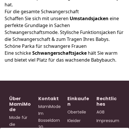
hat.
Für die gesamte Schwangerschaft
Schaffen Sie sich mit unseren
Umstandsjacken
eine
perfekte Grundlage in Sachen
Schwangerschaftsmode. Stylische Funktionsjacken für
die Schwangerschaft & zum Tragen Ihres Babys.
Schöne Parka für schwangere Frauen
Eine schicke
Schwangerschaftsjacke
hält Sie warm
und bietet viel Platz für das wachsende Babybauch.
Über
Kontakt
Einkaufe
Rechtlic
MamiMo
n
hes
MamiMode
de
Oberteile
AGB
Im 
Mode für 
Bosseldorn 
Kleider
Impressum
die 
30