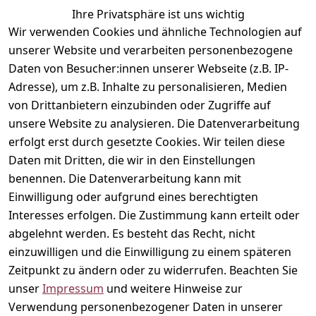
Hosen & 
Datenschu
schönste 
69126 
Ihre Privatsphäre ist uns wichtig
Röcke
tzerklärung
Zeit deines 
Heidelberg
Wir verwenden Cookies und ähnliche Technologien auf
Lebens – 
Stillmode
Barrierefrei
unserer Website und verarbeiten personenbezogene
service@m
durchdach
heitserklär
Lingerie
Daten von Besucher:innen unserer Webseite (z.B. IP-
amimode.
te 
ung
Zubehör
de
Adresse), um z.B. Inhalte zu personalisieren, Medien
Umstands- 
Widerrufsr
von Drittanbietern einzubinden oder Zugriffe auf
& 
echt
unsere Website zu analysieren. Die Datenverarbeitung
Stillmode, 
erfolgt erst durch gesetzte Cookies. Wir teilen diese
die vom 
ersten 
Daten mit Dritten, die wir in den Einstellungen
Bäuchlein 
benennen. Die Datenverarbeitung kann mit
bis in die 
Einwilligung oder aufgrund eines berechtigten
Stillzeit 
Interesses erfolgen. Die Zustimmung kann erteilt oder
mitwächst.
abgelehnt werden. Es besteht das Recht, nicht
einzuwilligen und die Einwilligung zu einem späteren
Folge
Zeitpunkt zu ändern oder zu widerrufen. Beachten Sie
uns
unser
Impressum
und weitere Hinweise zur
Facebook
Verwendung personenbezogener Daten in unserer